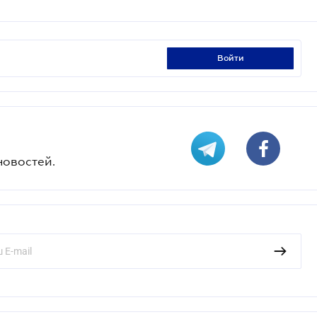
войти
новостей.