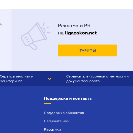
й
Реклама и PR
ligazakon.net
на
ТАРИФЫ
Сервисы анализа и
Сервисы электронной отчетности и
мониторинга
документооборота
CONTR AGENT
Liga:REPORT
Поддержка и контакты
SMS-МАЯК
VERDICTUM
Поддержка абонентов
Напишите нам
SEMANTRUM
Рассылки
SMS-МАЯК ИПОТЕКА