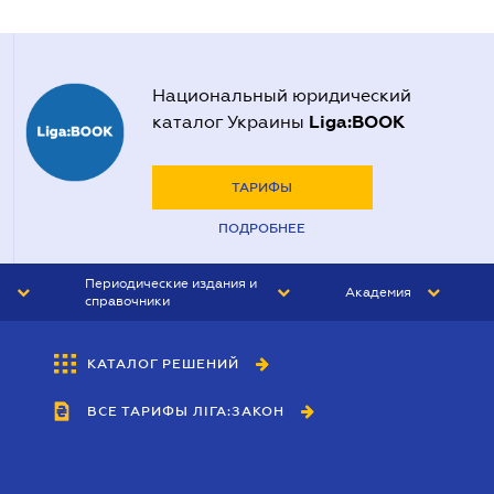
Национальный юридический
Liga:BOOK
каталог Украины
ТАРИФЫ
ПОДРОБНЕЕ
Периодические издания и
Академия
справочники
ЮРИСТ&ЗАКОН
АКАДЕМИЯ ЛІГА:ЗАКОН
КАТАЛОГ РЕШЕНИЙ
БУХГАЛТЕР&ЗАКОН
ВСЕ ТАРИФЫ ЛІГА:ЗАКОН
ВЕСТНИК МСФО
ИНТЕРБУХ
ЛИЧНЫЙ ЭКСПЕРТ