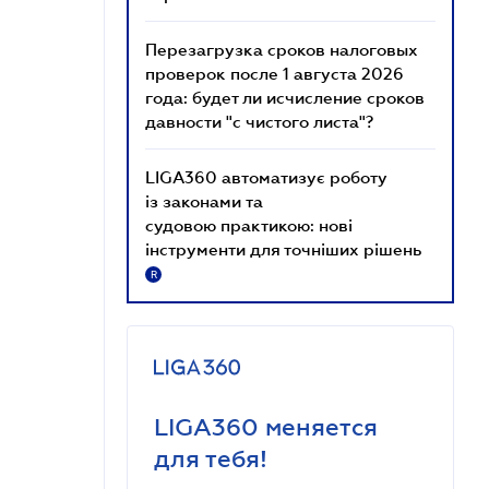
Перезагрузка сроков налоговых
проверок после 1 августа 2026
года: будет ли исчисление сроков
давности "с чистого листа"?
LIGA360 автоматизує роботу
із законами та
судовою практикою: нові
інструменти для точніших рішень
R
LIGA360 меняется
для тебя!