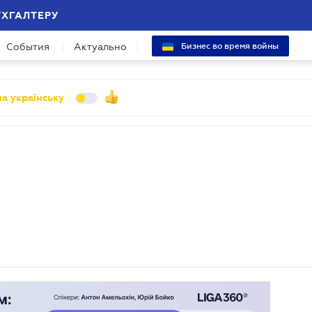
УХГАЛТЕРУ
События
Актуально
Бизнес во время войны
а українську