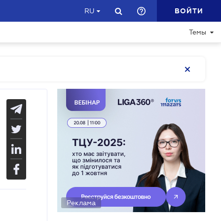
ВОЙТИ
RU
Темы
Реклама