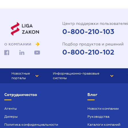
Центр поддержки пользователе
0-800-210-103
Подбор продуктов и решений
О КОМПАНИИ
0-800-210-102
Новостные
Информационно-правовые
порталы
системы
ЮРЛИГА
Право Украины
Сотрудничество
Блог
БИЗНЕС
ГРАНД
БУХГАЛТЕР.ua
ПРАЙМ
Агенты
Новости компании
Дилеры
Руководства
БУХГАЛТЕР ПРОФ
Политика конфиденциальности
Каталоги компаний
ЮРИСТ ПРОФ