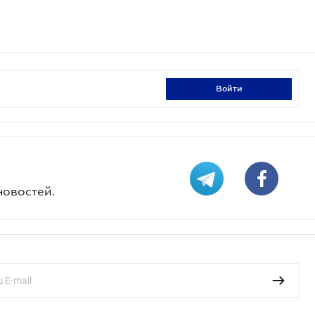
войти
новостей.