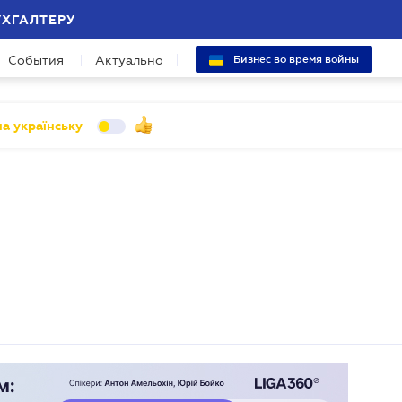
УХГАЛТЕРУ
События
Актуально
Бизнес во время войны
а українську