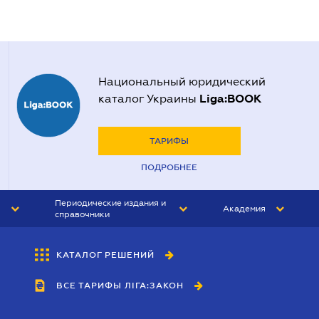
Национальный юридический
Liga:BOOK
каталог Украины
ТАРИФЫ
ПОДРОБНЕЕ
Периодические издания и
Академия
справочники
ЮРИСТ&ЗАКОН
АКАДЕМИЯ ЛІГА:ЗАКОН
КАТАЛОГ РЕШЕНИЙ
БУХГАЛТЕР&ЗАКОН
ВСЕ ТАРИФЫ ЛІГА:ЗАКОН
ВЕСТНИК МСФО
ИНТЕРБУХ