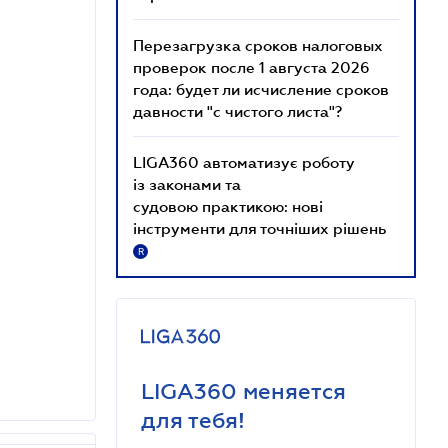
Перезагрузка сроков налоговых
проверок после 1 августа 2026
года: будет ли исчисление сроков
давности "с чистого листа"?
LIGA360 автоматизує роботу
із законами та
судовою практикою: нові
інструменти для точніших рішень
R
LIGA360 меняется
для тебя!