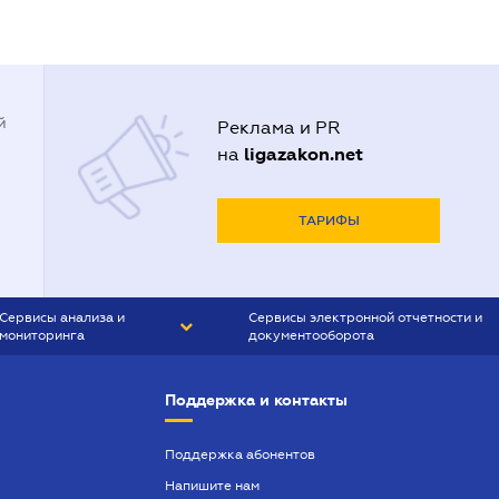
й
Реклама и PR
ligazakon.net
на
ТАРИФЫ
Сервисы анализа и
Сервисы электронной отчетности и
мониторинга
документооборота
CONTR AGENT
Liga:REPORT
Поддержка и контакты
SMS-МАЯК
VERDICTUM
Поддержка абонентов
Напишите нам
SEMANTRUM