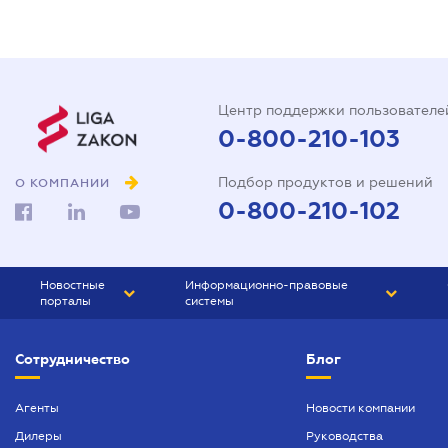
Центр поддержки пользователе
0-800-210-103
Подбор продуктов и решений
О КОМПАНИИ
0-800-210-102
Новостные
Информационно-правовые
порталы
системы
ЮРЛИГА
Право Украины
Сотрудничество
Блог
БИЗНЕС
ГРАНД
БУХГАЛТЕР.ua
ПРАЙМ
Агенты
Новости компании
Дилеры
Руководства
БУХГАЛТЕР ПРОФ