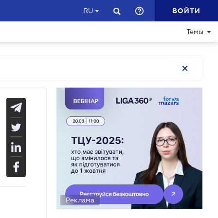
ВОЙТИ
RU
Темы
Реклама