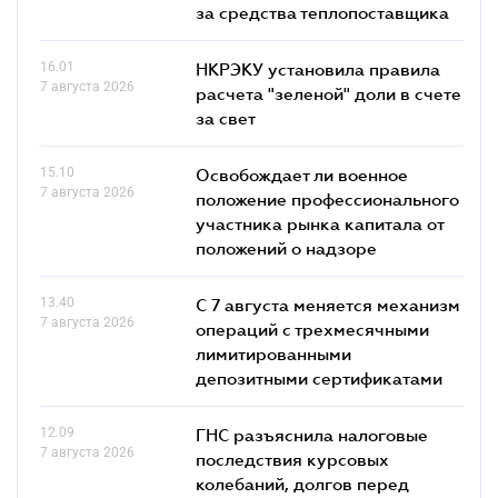
за средства теплопоставщика
16.01
НКРЭКУ установила правила
7 августа 2026
расчета "зеленой" доли в счете
за свет
15.10
Освобождает ли военное
7 августа 2026
положение профессионального
участника рынка капитала от
положений о надзоре
13.40
С 7 августа меняется механизм
7 августа 2026
операций с трехмесячными
лимитированными
депозитными сертификатами
12.09
ГНС разъяснила налоговые
7 августа 2026
последствия курсовых
колебаний, долгов перед