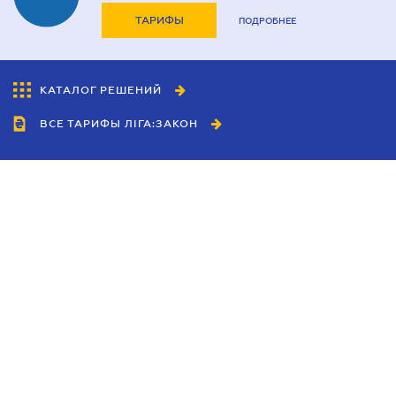
ТАРИФЫ
ПОДРОБНЕЕ
КАТАЛОГ РЕШЕНИЙ
ВСЕ ТАРИФЫ ЛІГА:ЗАКОН
Сотрудничество
Агенты
Дилеры
Политика
конфиденциальности
Условия использования
сайта
Реклама
Блог