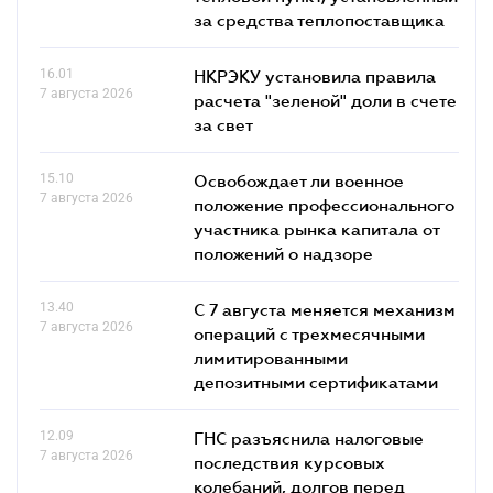
за средства теплопоставщика
16.01
НКРЭКУ установила правила
7 августа 2026
расчета "зеленой" доли в счете
за свет
15.10
Освобождает ли военное
7 августа 2026
положение профессионального
участника рынка капитала от
положений о надзоре
13.40
С 7 августа меняется механизм
7 августа 2026
операций с трехмесячными
лимитированными
депозитными сертификатами
12.09
ГНС разъяснила налоговые
7 августа 2026
последствия курсовых
колебаний, долгов перед