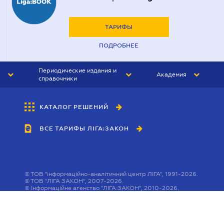
ТАРИФЫ
ПОДРОБНЕЕ
Периодические издания и
Академия
справочники
ЮРИСТ&ЗАКОН
АКАДЕМИЯ ЛІГА:ЗАКОН
КАТАЛОГ РЕШЕНИЙ
БУХГАЛТЕР&ЗАКОН
ВСЕ ТАРИФЫ ЛІГА:ЗАКОН
ВЕСТНИК МСФО
ИНТЕРБУХ
ЛИЧНЫЙ ЭКСПЕРТ
©
ТОВ "інформаційно-аналітичний центр ЛІГА", 1991-2026.
©
ТОВ "ЛІГА ЗАКОН", 2007-2026.
©
Інформаційне агенство "ЛІГА:ЗАКОН", 2010-2026.