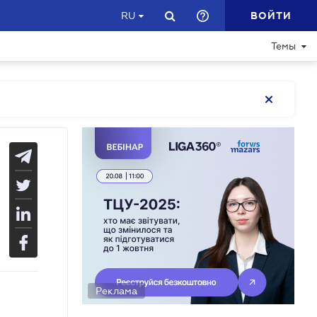
ВОЙТИ
RU
Темы
Реклама