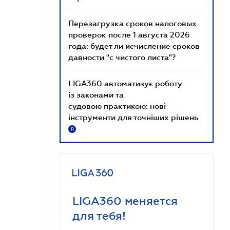
Перезагрузка сроков налоговых
проверок после 1 августа 2026
года: будет ли исчисление сроков
давности "с чистого листа"?
LIGA360 автоматизує роботу
із законами та
судовою практикою: нові
інструменти для точніших рішень
R
LIGA360 меняется
для тебя!