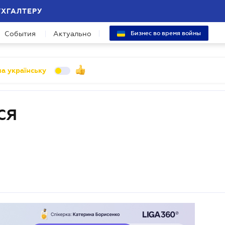
УХГАЛТЕРУ
События
Актуально
Бизнес во время войны
а українську
СЯ