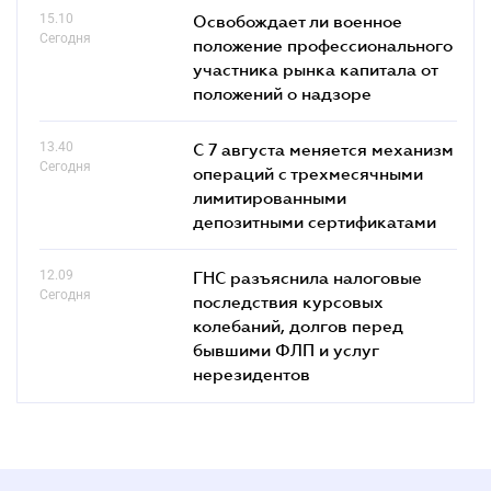
15.10
Освобождает ли военное
Сегодня
положение профессионального
участника рынка капитала от
положений о надзоре
13.40
С 7 августа меняется механизм
Сегодня
операций с трехмесячными
лимитированными
депозитными сертификатами
12.09
ГНС разъяснила налоговые
Сегодня
последствия курсовых
колебаний, долгов перед
бывшими ФЛП и услуг
нерезидентов