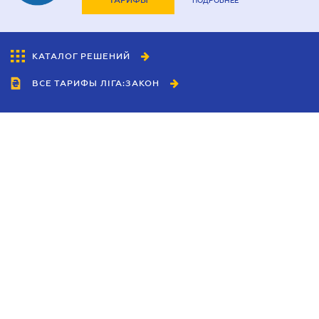
ТАРИФЫ
ПОДРОБНЕЕ
КАТАЛОГ РЕШЕНИЙ
ВСЕ ТАРИФЫ ЛІГА:ЗАКОН
Сотрудничество
Агенты
Дилеры
Политика
конфиденциальности
Условия использования
сайта
Реклама
Блог
Новости компании