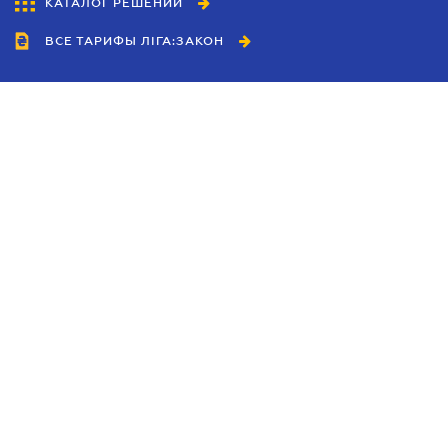
КАТАЛОГ РЕШЕНИЙ
ВСЕ ТАРИФЫ ЛІГА:ЗАКОН
Сотрудничество
Агенты
Дилеры
Политика
конфиденциальности
Условия использования
сайта
Реклама
Блог
Новости компании
Руководства
Каталоги компаний
Темы в центре внимания