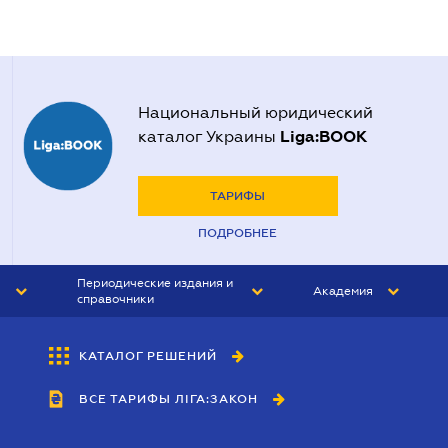
Национальный юридический
Liga:BOOK
каталог Украины
ТАРИФЫ
ПОДРОБНЕЕ
Периодические издания и
Академия
справочники
ЮРИСТ&ЗАКОН
АКАДЕМИЯ ЛІГА:ЗАКОН
КАТАЛОГ РЕШЕНИЙ
БУХГАЛТЕР&ЗАКОН
ВСЕ ТАРИФЫ ЛІГА:ЗАКОН
ВЕСТНИК МСФО
ИНТЕРБУХ