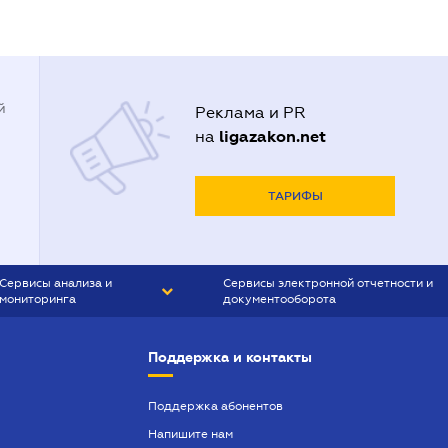
й
Реклама и PR
ligazakon.net
на
ТАРИФЫ
Сервисы анализа и
Сервисы электронной отчетности и
мониторинга
документооборота
CONTR AGENT
Liga:REPORT
Поддержка и контакты
SMS-МАЯК
VERDICTUM
Поддержка абонентов
Напишите нам
SEMANTRUM