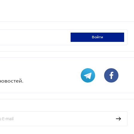
войти
новостей.