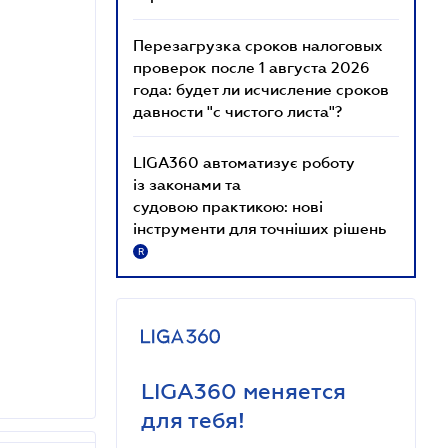
Перезагрузка сроков налоговых
проверок после 1 августа 2026
года: будет ли исчисление сроков
давности "с чистого листа"?
LIGA360 автоматизує роботу
із законами та
судовою практикою: нові
інструменти для точніших рішень
R
LIGA360 меняется
для тебя!