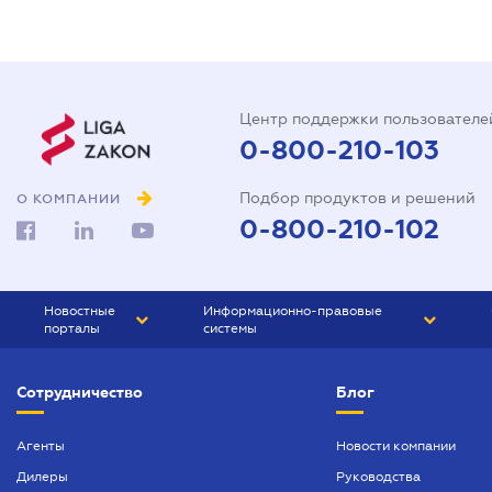
Центр поддержки пользователе
0-800-210-103
Подбор продуктов и решений
О КОМПАНИИ
0-800-210-102
Новостные
Информационно-правовые
порталы
системы
ЮРЛИГА
Право Украины
Сотрудничество
Блог
БИЗНЕС
ГРАНД
БУХГАЛТЕР.ua
ПРАЙМ
Агенты
Новости компании
Дилеры
Руководства
БУХГАЛТЕР ПРОФ