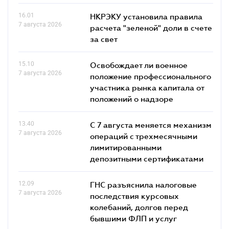
16.01
НКРЭКУ установила правила
7 августа 2026
расчета "зеленой" доли в счете
за свет
15.10
Освобождает ли военное
7 августа 2026
положение профессионального
участника рынка капитала от
положений о надзоре
13.40
С 7 августа меняется механизм
7 августа 2026
операций с трехмесячными
лимитированными
депозитными сертификатами
12.09
ГНС разъяснила налоговые
7 августа 2026
последствия курсовых
колебаний, долгов перед
бывшими ФЛП и услуг