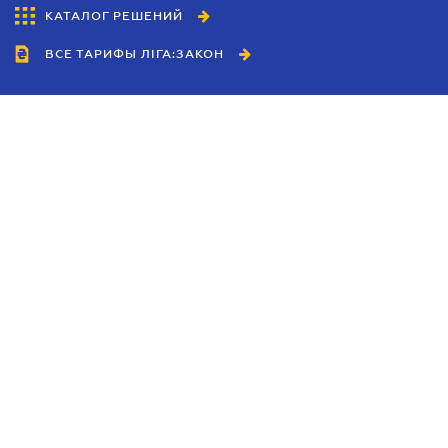
КАТАЛОГ РЕШЕНИЙ
ВСЕ ТАРИФЫ ЛІГА:ЗАКОН
Сотрудничество
Агенты
Дилеры
Политика
конфиденциальности
Условия использования
сайта
Реклама
Блог
Новости компании
Руководства
Каталоги компаний