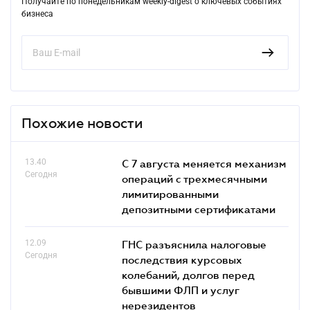
Получайте по понедельникам weekly-digest о ключевых событиях
бизнеса
Похожие новости
13.40
С 7 августа меняется механизм
Сегодня
операций с трехмесячными
лимитированными
депозитными сертификатами
12.09
ГНС разъяснила налоговые
Сегодня
последствия курсовых
колебаний, долгов перед
бывшими ФЛП и услуг
нерезидентов