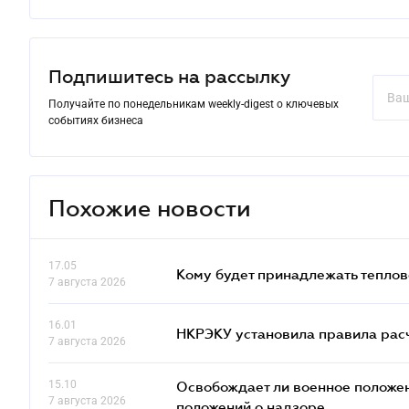
Подпишитесь на рассылку
Получайте по понедельникам weekly-digest о ключевых
событиях бизнеса
Похожие новости
17.05
Кому будет принадлежать теплов
7 августа 2026
16.01
НКРЭКУ установила правила расче
7 августа 2026
15.10
Освобождает ли военное положен
7 августа 2026
положений о надзоре