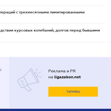
 операций с трехмесячными лимитированными
едствия курсовых колебаний, долгов перед бывшими
й
Реклама и PR
ligazakon.net
на
ТАРИФЫ