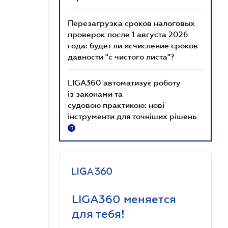
Перезагрузка сроков налоговых
проверок после 1 августа 2026
года: будет ли исчисление сроков
давности "с чистого листа"?
LIGA360 автоматизує роботу
із законами та
судовою практикою: нові
інструменти для точніших рішень
R
LIGA360 меняется
для тебя!