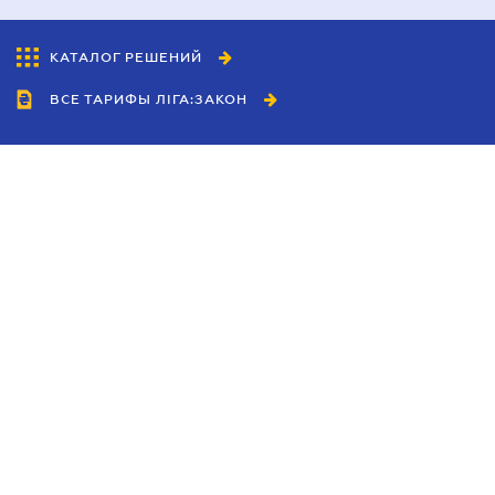
КАТАЛОГ РЕШЕНИЙ
ВСЕ ТАРИФЫ ЛІГА:ЗАКОН
Сотрудничество
Агенты
Дилеры
Политика
конфиденциальности
Условия использования
сайта
Реклама
Блог
Новости компании
Руководства