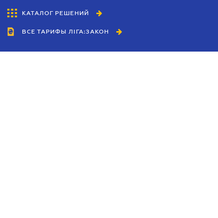
КАТАЛОГ РЕШЕНИЙ
ВСЕ ТАРИФЫ ЛІГА:ЗАКОН
Сотрудничество
Агенты
Дилеры
Политика
конфиденциальности
Условия использования
сайта
Реклама
Блог
Новости компании
Руководства
Каталоги компаний