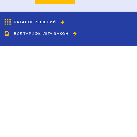
КАТАЛОГ РЕШЕНИЙ
ВСЕ ТАРИФЫ ЛІГА:ЗАКОН
Сотрудничество
Агенты
Дилеры
Политика
конфиденциальности
Условия использования
сайта
Реклама
Блог
Новости компании