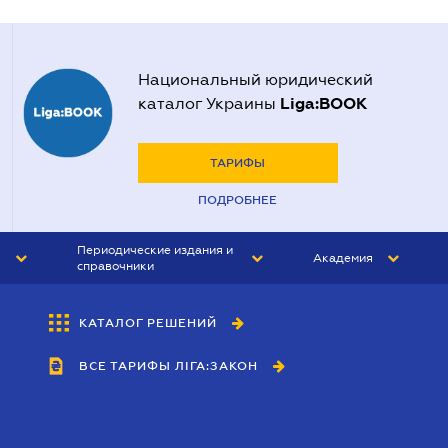
Национальный юридический
Liga:BOOK
каталог Украины
ТАРИФЫ
ПОДРОБНЕЕ
Периодические издания и
Академия
справочники
ЮРИСТ&ЗАКОН
АКАДЕМИЯ ЛІГА:ЗАКОН
КАТАЛОГ РЕШЕНИЙ
БУХГАЛТЕР&ЗАКОН
ВСЕ ТАРИФЫ ЛІГА:ЗАКОН
ВЕСТНИК МСФО
ИНТЕРБУХ
ЛИЧНЫЙ ЭКСПЕРТ