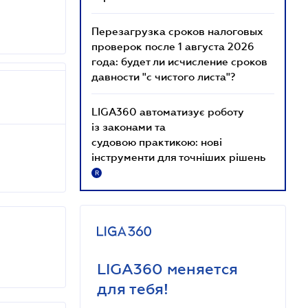
Перезагрузка сроков налоговых
проверок после 1 августа 2026
года: будет ли исчисление сроков
давности "с чистого листа"?
LIGA360 автоматизує роботу
із законами та
судовою практикою: нові
інструменти для точніших рішень
R
LIGA360 меняется
для тебя!