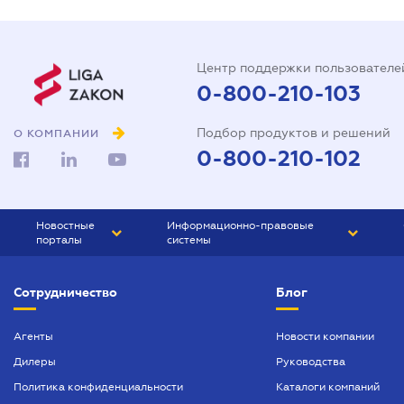
Центр поддержки пользователе
0-800-210-103
Подбор продуктов и решений
О КОМПАНИИ
0-800-210-102
Новостные
Информационно-правовые
порталы
системы
ЮРЛИГА
Право Украины
Сотрудничество
Блог
БИЗНЕС
ГРАНД
БУХГАЛТЕР.ua
ПРАЙМ
Агенты
Новости компании
Дилеры
Руководства
БУХГАЛТЕР ПРОФ
Политика конфиденциальности
Каталоги компаний
ЮРИСТ ПРОФ