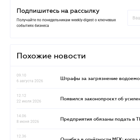
Подпишитесь на рассылку
Получайте по понедельникам weekly-digest о ключевых
событиях бизнеса
Похожие новости
09.10
Штрафы за загрязнение водоемов
6 августа 2026
12.12
Появился законопроєкт об усиле
22 июля 2026
14.06
Предприятия обязаны подать в 
8 июня 2026
12.36
Ошибка в отчётности МГК: когда 