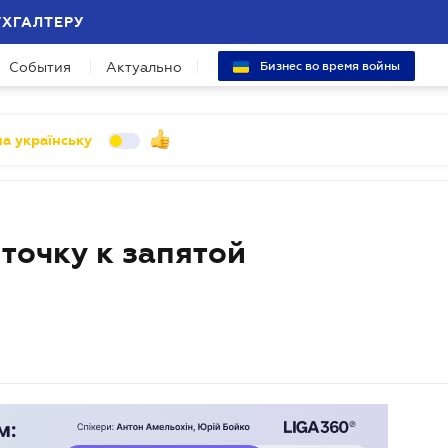
УХГАЛТЕРУ
События
Актуально
Бизнес во время войны
а українську
точку к запятой