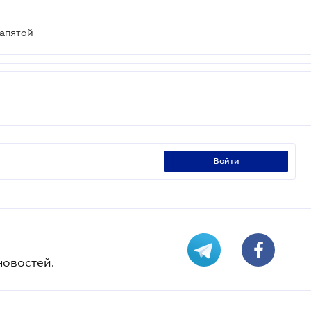
запятой
войти
новостей.