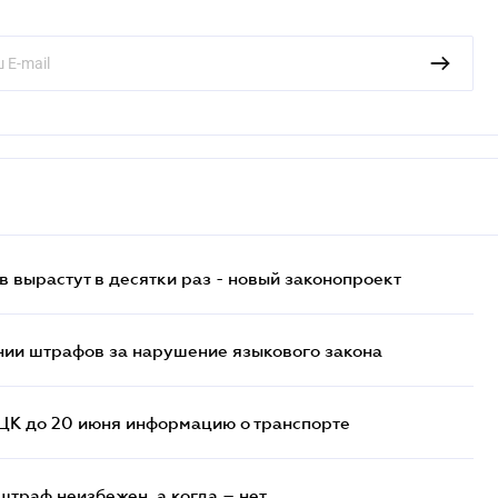
 вырастут в десятки раз - новый законопроект
нии штрафов за нарушение языкового закона
ТЦК до 20 июня информацию о транспорте
штраф неизбежен, а когда – нет