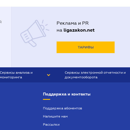
й
Реклама и PR
ligazakon.net
на
ТАРИФЫ
Сервисы анализа и
Сервисы электронной отчетности и
мониторинга
документооборота
CONTR AGENT
Liga:REPORT
Поддержка и контакты
SMS-МАЯК
VERDICTUM
Поддержка абонентов
Напишите нам
SEMANTRUM
Рассылки
SMS-МАЯК ИПОТЕКА