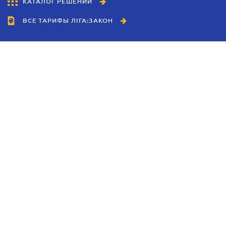
КАТАЛОГ РЕШЕНИЙ
ВСЕ ТАРИФЫ ЛІГА:ЗАКОН
Сотрудничество
Агенты
Дилеры
Политика
конфиденциальности
Условия использования
сайта
Реклама
Блог
Новости компании
Руководства
Каталоги компаний
Темы в центре внимания