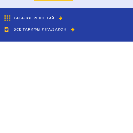
КАТАЛОГ РЕШЕНИЙ
ВСЕ ТАРИФЫ ЛІГА:ЗАКОН
Сотрудничество
Агенты
Дилеры
Политика
конфиденциальности
Условия использования
сайта
Реклама
Блог
Новости компании
Руководства