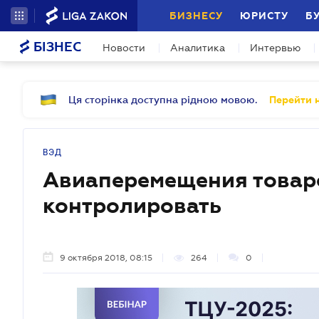
БИЗНЕСУ
ЮРИСТУ
Б
БІЗНЕС
Новости
Аналитика
Интервью
Ця сторінка доступна рідною мовою.
Перейти н
ВЭД
Авиаперемещения товаро
контролировать
9 октября 2018, 08:15
264
0