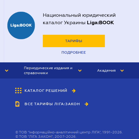
Национальный юридический
Liga:BOOK
каталог Украины
ТАРИФЫ
ПОДРОБНЕЕ
Периодические издания и
Академия
справочники
ЮРИСТ&ЗАКОН
АКАДЕМИЯ ЛІГА:ЗАКОН
КАТАЛОГ РЕШЕНИЙ
БУХГАЛТЕР&ЗАКОН
ВСЕ ТАРИФЫ ЛІГА:ЗАКОН
ВЕСТНИК МСФО
ИНТЕРБУХ
ЛИЧНЫЙ ЭКСПЕРТ
©
ТОВ "інформаційно-аналітичний центр ЛІГА", 1991-2026.
©
ТОВ "ЛІГА ЗАКОН", 2007-2026.