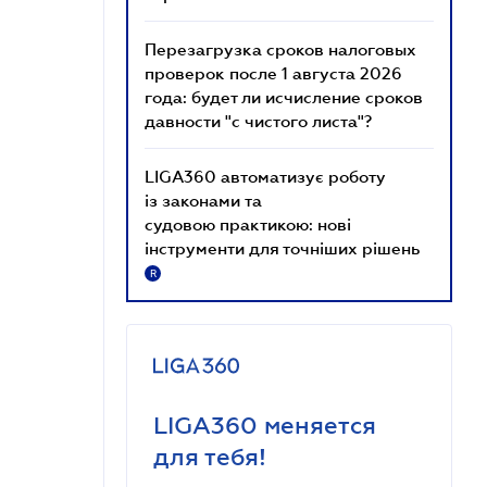
Перезагрузка сроков налоговых
проверок после 1 августа 2026
года: будет ли исчисление сроков
давности "с чистого листа"?
LIGA360 автоматизує роботу
із законами та
судовою практикою: нові
інструменти для точніших рішень
R
LIGA360 меняется
для тебя!