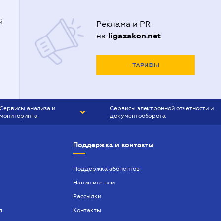
й
Реклама и PR
ligazakon.net
на
ТАРИФЫ
Сервисы анализа и
Сервисы электронной отчетности и
мониторинга
документооборота
CONTR AGENT
Liga:REPORT
Поддержка и контакты
SMS-МАЯК
VERDICTUM
Поддержка абонентов
Напишите нам
SEMANTRUM
Рассылки
SMS-МАЯК ИПОТЕКА
я
Контакты