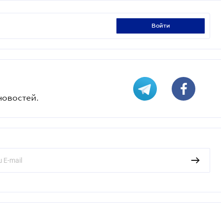
войти
новостей.