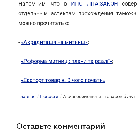
Напомним, что в
ИПС ЛІГА:ЗАКОН
содер
отдельным аспектам прохождения таможни
можно прочитать о:
-
«Акредитація на митниці»
;
-
«Реформа митниці: плани та реалії»
;
-
«Експорт товарів. З чого почати»
.
Главная
/
Новости
/
Авиаперемещения товаров будут
Оставьте комментарий