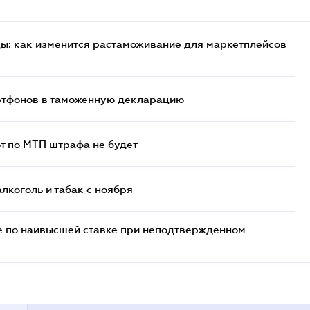
цы: как изменится растаможивание для маркетплейсов
артфонов в таможенную декларацию
т по МТП штрафа не будет
алкоголь и табак с ноября
е по наивысшей ставке при неподтвержденном