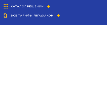
КАТАЛОГ РЕШЕНИЙ
ВСЕ ТАРИФЫ ЛІГА:ЗАКОН
Сотрудничество
Агенты
Дилеры
Политика
конфиденциальности
Условия использования
сайта
Реклама
Блог
Новости компании
Руководства
Каталоги компаний