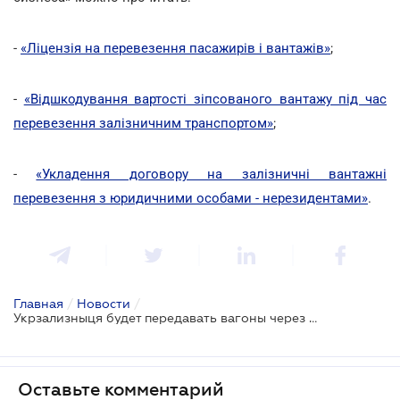
-
«Ліцензія на перевезення пасажирів і вантажів»
;
-
«Відшкодування вартості зіпсованого вантажу під час
перевезення залізничним транспортом»
;
-
«Укладення договору на залізничні вантажні
перевезення з юридичними особами - нерезидентами»
.
Главная
/
Новости
/
Укрзализныця будет передавать вагоны через электронные аукционы
Оставьте комментарий