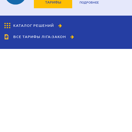
ТАРИФЫ
ПОДРОБНЕЕ
КАТАЛОГ РЕШЕНИЙ
ВСЕ ТАРИФЫ ЛІГА:ЗАКОН
Сотрудничество
Агенты
Дилеры
Политика
конфиденциальности
Условия использования
сайта
Реклама
Блог
Новости компании