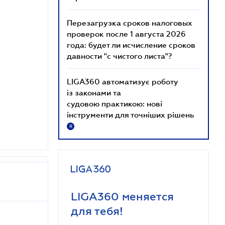
Перезагрузка сроков налоговых
проверок после 1 августа 2026
года: будет ли исчисление сроков
давности "с чистого листа"?
LIGA360 автоматизує роботу
із законами та
судовою практикою: нові
інструменти для точніших рішень
R
LIGA360 меняется
для тебя!