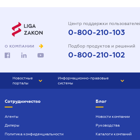
Центр поддержки пользователе
0-800-210-103
Подбор продуктов и решений
О КОМПАНИИ
0-800-210-102
Новостные
Информационно-правовые
порталы
системы
ЮРЛИГА
Право Украины
Сотрудничество
Блог
БИЗНЕС
ГРАНД
БУХГАЛТЕР.ua
ПРАЙМ
Агенты
Новости компании
Дилеры
Руководства
БУХГАЛТЕР ПРОФ
Политика конфиденциальности
Каталоги компаний
ЮРИСТ ПРОФ