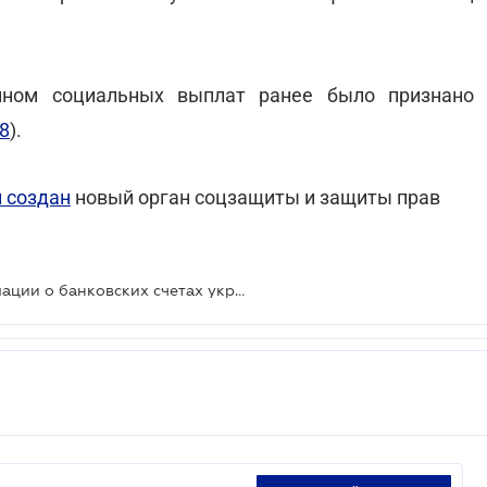
ином социальных выплат ранее было признано
8
).
 создан
новый орган соцзащиты и защиты прав
Минфин получил доступ к информации о банковских счетах украинцев