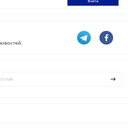
войти
новостей.