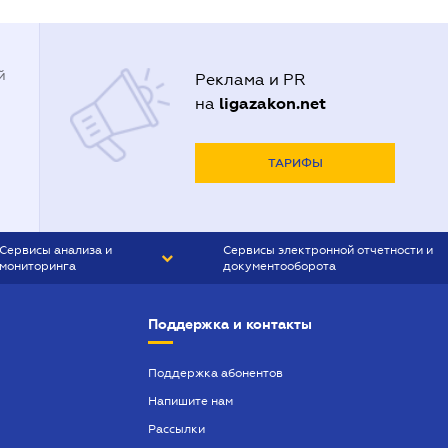
й
Реклама и PR
ligazakon.net
на
ТАРИФЫ
Сервисы анализа и
Сервисы электронной отчетности и
мониторинга
документооборота
CONTR AGENT
Liga:REPORT
Поддержка и контакты
SMS-МАЯК
VERDICTUM
Поддержка абонентов
Напишите нам
SEMANTRUM
Рассылки
SMS-МАЯК ИПОТЕКА