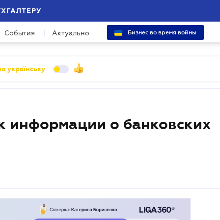
УХГАЛТЕРУ
События
Актуально
Бизнес во время войны
а українську
к информации о банковских