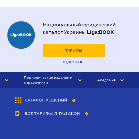
Национальный юридический
Liga:BOOK
каталог Украины
ТАРИФЫ
ПОДРОБНЕЕ
Периодические издания и
Академия
справочники
ЮРИСТ&ЗАКОН
АКАДЕМИЯ ЛІГА:ЗАКОН
КАТАЛОГ РЕШЕНИЙ
БУХГАЛТЕР&ЗАКОН
ВСЕ ТАРИФЫ ЛІГА:ЗАКОН
ВЕСТНИК МСФО
ИНТЕРБУХ
ЛИЧНЫЙ ЭКСПЕРТ