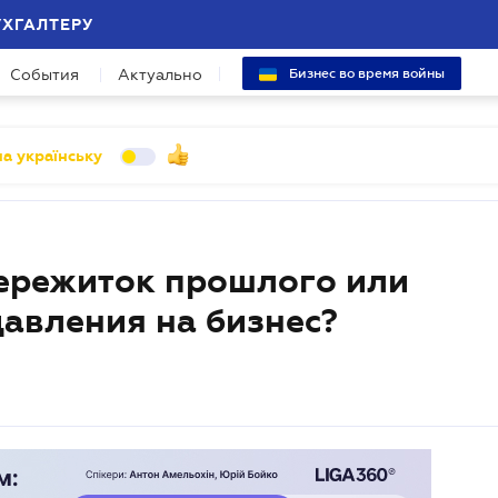
УХГАЛТЕРУ
События
Актуально
Бизнес во время войны
а українську
ережиток прошлого или
давления на бизнес?