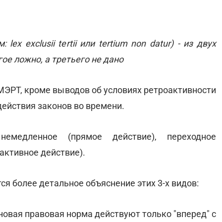
ex exclusii tertii или tertium non datur) - из двух
ое ложно, а третьего не дано
 МЭРТ, кроме выводов об условиях ретроактивности
действия законов во времени.
емедленное (прямое действие), переходное
оактивное действие).
я более детальное объяснение этих 3-х видов:
 новая правовая норма действуют только "вперед" с