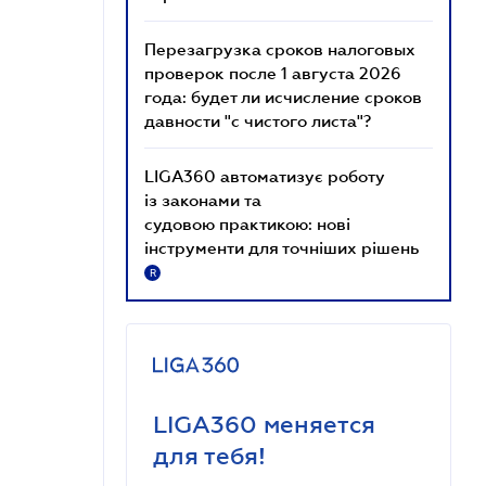
Перезагрузка сроков налоговых
проверок после 1 августа 2026
года: будет ли исчисление сроков
давности "с чистого листа"?
LIGA360 автоматизує роботу
із законами та
судовою практикою: нові
інструменти для точніших рішень
R
LIGA360 меняется
для тебя!