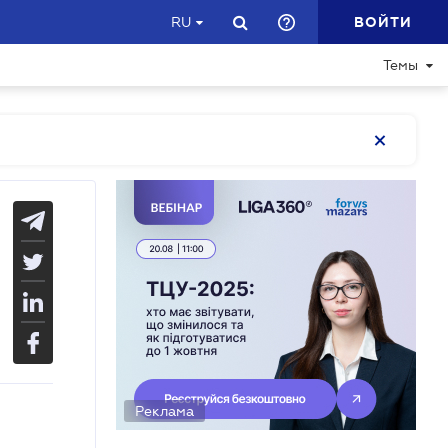
ВОЙТИ
RU
Темы
Реклама