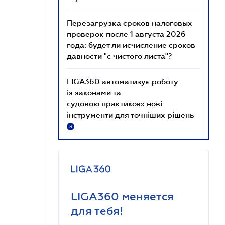
Перезагрузка сроков налоговых
проверок после 1 августа 2026
года: будет ли исчисление сроков
давности "с чистого листа"?
LIGA360 автоматизує роботу
із законами та
судовою практикою: нові
інструменти для точніших рішень
R
LIGA360 меняется
для тебя!