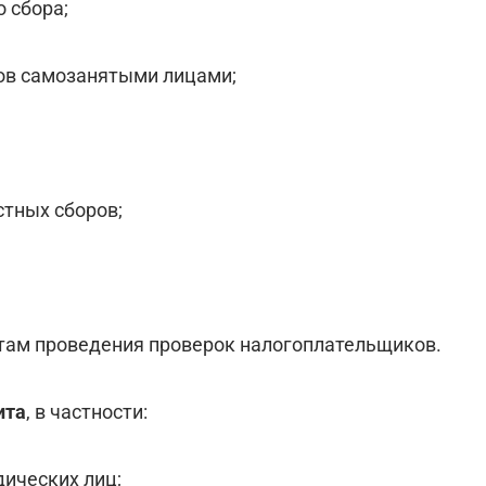
о сбора;
осов самозанятыми лицами;
стных сборов;
атам проведения проверок налогоплательщиков.
ита
, в частности:
ических лиц;