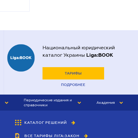
Национальный юридический
Liga:BOOK
каталог Украины
ТАРИФЫ
ПОДРОБНЕЕ
Периодические издания и
Академия
справочники
ЮРИСТ&ЗАКОН
АКАДЕМИЯ ЛІГА:ЗАКОН
КАТАЛОГ РЕШЕНИЙ
БУХГАЛТЕР&ЗАКОН
ВСЕ ТАРИФЫ ЛІГА:ЗАКОН
ВЕСТНИК МСФО