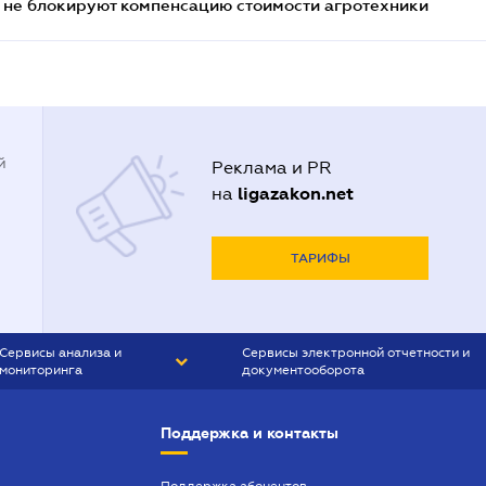
 не блокируют компенсацию стоимости агротехники
й
Реклама и PR
ligazakon.net
на
ТАРИФЫ
Сервисы анализа и
Сервисы электронной отчетности и
мониторинга
документооборота
CONTR AGENT
Liga:REPORT
Поддержка и контакты
SMS-МАЯК
VERDICTUM