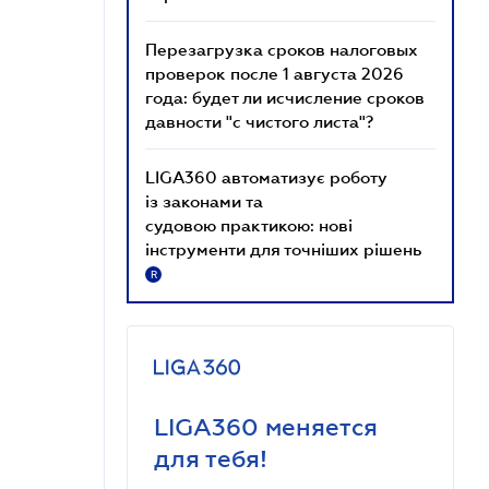
Перезагрузка сроков налоговых
проверок после 1 августа 2026
года: будет ли исчисление сроков
давности "с чистого листа"?
LIGA360 автоматизує роботу
із законами та
судовою практикою: нові
інструменти для точніших рішень
R
LIGA360 меняется
для тебя!