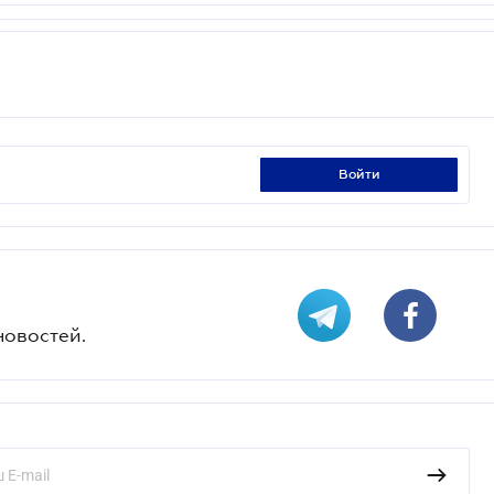
войти
новостей.