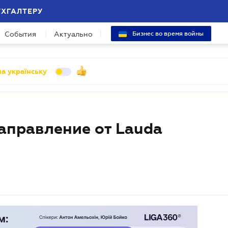
УХГАЛТЕРУ
События
Актуально
Бизнес во время войны
а українську
аправление от Lauda