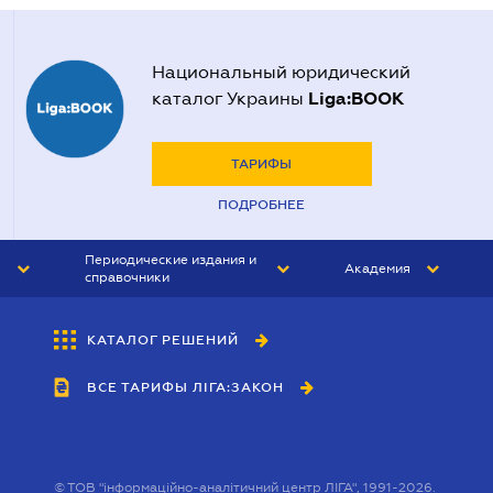
Национальный юридический
Liga:BOOK
каталог Украины
ТАРИФЫ
ПОДРОБНЕЕ
Периодические издания и
Академия
справочники
ЮРИСТ&ЗАКОН
АКАДЕМИЯ ЛІГА:ЗАКОН
КАТАЛОГ РЕШЕНИЙ
БУХГАЛТЕР&ЗАКОН
ВСЕ ТАРИФЫ ЛІГА:ЗАКОН
ВЕСТНИК МСФО
ИНТЕРБУХ
ЛИЧНЫЙ ЭКСПЕРТ
©
ТОВ "інформаційно-аналітичний центр ЛІГА", 1991-2026.