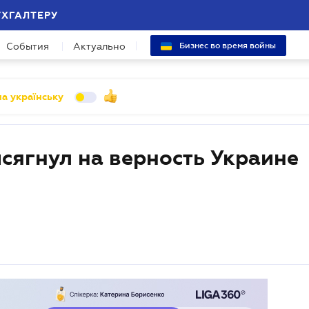
УХГАЛТЕРУ
События
Актуально
Бизнес во время войны
а українську
сягнул на верность Украине