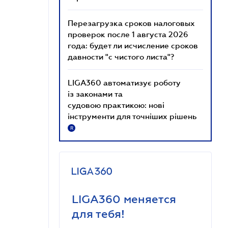
Перезагрузка сроков налоговых
проверок после 1 августа 2026
года: будет ли исчисление сроков
давности "с чистого листа"?
LIGA360 автоматизує роботу
із законами та
судовою практикою: нові
інструменти для точніших рішень
R
LIGA360 меняется
для тебя!