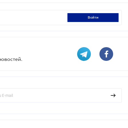
войти
новостей.