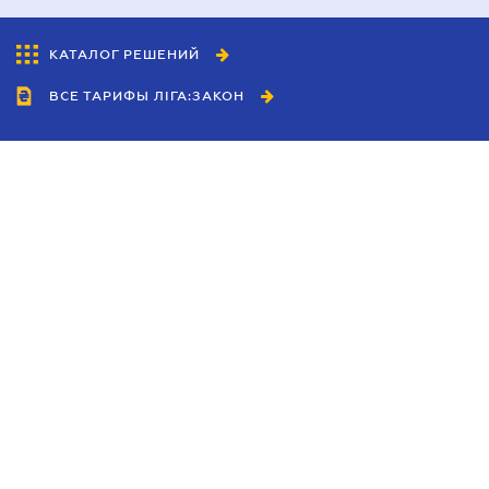
КАТАЛОГ РЕШЕНИЙ
ВСЕ ТАРИФЫ ЛІГА:ЗАКОН
Сотрудничество
Агенты
Дилеры
Политика
конфиденциальности
Условия использования
сайта
Реклама
Блог
Новости компании
Руководства