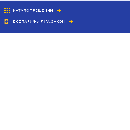
КАТАЛОГ РЕШЕНИЙ
ВСЕ ТАРИФЫ ЛІГА:ЗАКОН
Сотрудничество
Агенты
Дилеры
Политика
конфиденциальности
Условия использования
сайта
Реклама
Блог
Новости компании
Руководства