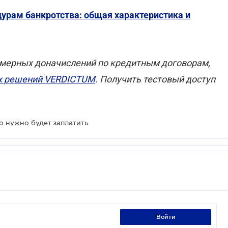
дурам банкротства: общая характеристика и
мерных доначислений по кредитным договорам,
х решений VERDICTUM
. Получить тестовый доступ
то нужно будет заплатить
войти