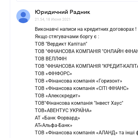
Юридичний Радник
21.54, 18 Июня 2021
Виконавчі написи на кредитних договорах !
Якщо стягувачами боргу є :
ТОВ "Вердикт Капітал"
ТОВ "ФІНАНСОВА КОМПАНІЯ "ОНЛАЙН ФІНА
ТОВ ВЕЛЛФІН
ТОВ "ФІНАНСОВА КОМПАНІЯ "КРЕДИТ-КАПІТ
ТОВ «ФІНФОРС»
ТОВ «Фінансова компанія «Горизонт»
ТОВ «Фінансова компанія «СІТІ ФІНАНС»
ТОВ «Алекскредит»
ТОВ"Фінансова компанія "Інвест Хаус"
ТОВ«АВЕНТУС УКРАЇНА»
АТ «Банк Форвард»
АТ«Альфа-Банк»
ТОВ «Фінансова компанія «АЛАНД» та інші ф