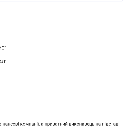
НС"
АЛ"
інансові компанії, а приватний виконавець на підставі