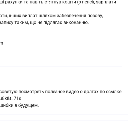
і рахунки та навіть стягнув кошти (з пенсії, зарплати
плати, інших виплат шляхом забезпечення позову,
напису таким, що не підлягає виконанню.
om
 советую посмотреть полезное видео о долгах по ссылке
Iu8k&t=71s
шибки в будущем.