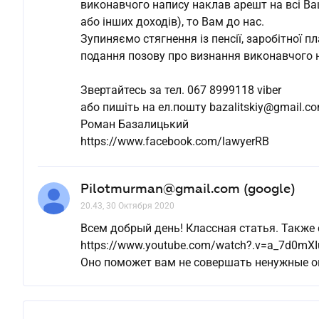
виконавчого напису наклав арешт на всі Ваш
або інших доходів), то Вам до нас.
Зупиняємо стягнення із пенсії, заробітної 
подання позову про визнання виконавчого 
Звертайтесь за тел. 067 8999118 viber
або пишіть на ел.пошту bazalitskiy@gmail.c
Роман Базалицький
https://www.facebook.com/lawyerRB
Pilotmurman@gmail.com (google)
20.43, 30 Октября 2020
Всем добрый день! Классная статья. Также
https://www.youtube.com/watch?.v=a_7d0mX
Оно поможет вам не совершать ненужные о