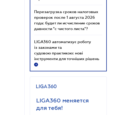
Перезагрузка сроков налоговых
проверок после 1 августа 2026
года: будет ли исчисление сроков
давности "с чистого листа"?
LIGA360 автоматизує роботу
із законами та
судовою практикою: нові
інструменти для точніших рішень
R
LIGA360 меняется
для тебя!