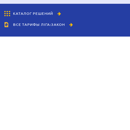
КАТАЛОГ РЕШЕНИЙ
ВСЕ ТАРИФЫ ЛІГА:ЗАКОН
Сотрудничество
Агенты
Дилеры
Политика
конфиденциальности
Условия использования
сайта
Реклама
Блог
Новости компании
Руководства