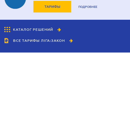
ТАРИФЫ
ПОДРОБНЕЕ
КАТАЛОГ РЕШЕНИЙ
ВСЕ ТАРИФЫ ЛІГА:ЗАКОН
Сотрудничество
Агенты
Дилеры
Политика
конфиденциальности
Условия использования
сайта
Реклама
Блог