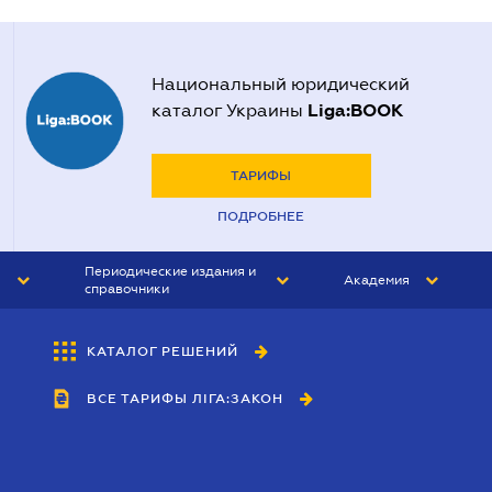
Национальный юридический
Liga:BOOK
каталог Украины
ТАРИФЫ
ПОДРОБНЕЕ
Периодические издания и
Академия
справочники
ЮРИСТ&ЗАКОН
АКАДЕМИЯ ЛІГА:ЗАКОН
КАТАЛОГ РЕШЕНИЙ
БУХГАЛТЕР&ЗАКОН
ВСЕ ТАРИФЫ ЛІГА:ЗАКОН
ВЕСТНИК МСФО
ИНТЕРБУХ
ЛИЧНЫЙ ЭКСПЕРТ