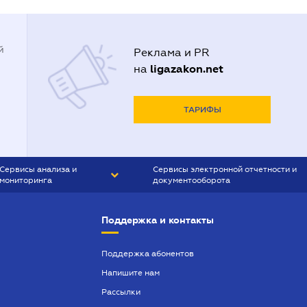
й
Реклама и PR
ligazakon.net
на
ТАРИФЫ
Сервисы анализа и
Сервисы электронной отчетности и
мониторинга
документооборота
CONTR AGENT
Liga:REPORT
Поддержка и контакты
SMS-МАЯК
VERDICTUM
Поддержка абонентов
Напишите нам
SEMANTRUM
Рассылки
SMS-МАЯК ИПОТЕКА