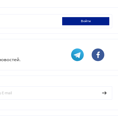
войти
новостей.