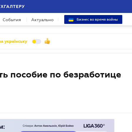
УХГАЛТЕРУ
События
Актуально
Бизнес во время войны
а українську
ть пособие по безработице