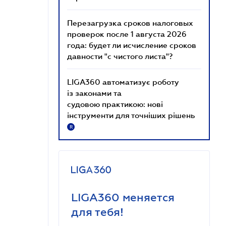
Перезагрузка сроков налоговых
проверок после 1 августа 2026
года: будет ли исчисление сроков
давности "с чистого листа"?
LIGA360 автоматизує роботу
із законами та
судовою практикою: нові
інструменти для точніших рішень
R
LIGA360 меняется
для тебя!