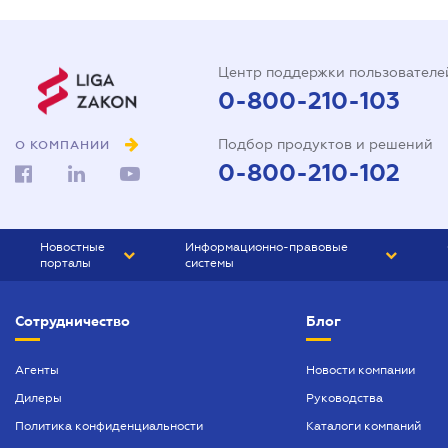
Центр поддержки пользователе
0-800-210-103
Подбор продуктов и решений
О КОМПАНИИ
0-800-210-102
Новостные
Информационно-правовые
порталы
системы
ЮРЛИГА
Право Украины
Сотрудничество
Блог
БИЗНЕС
ГРАНД
БУХГАЛТЕР.ua
ПРАЙМ
Агенты
Новости компании
Дилеры
Руководства
БУХГАЛТЕР ПРОФ
Политика конфиденциальности
Каталоги компаний
ЮРИСТ ПРОФ