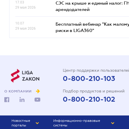
17.03
СЭС на крыше и единый налог: Г
29 мая 2026
арендодателей
10.07
Бесплатный вебинар "Как малому
29 мая 2026
риски в LIGA360"
Центр поддержки пользователе
0-800-210-103
Подбор продуктов и решений
О КОМПАНИИ
0-800-210-102
Новостные
Информационно-правовые
порталы
системы