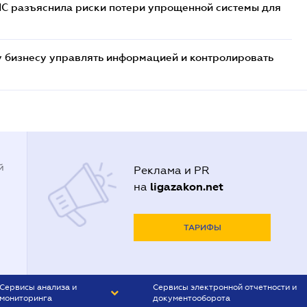
НС разъяснила риски потери упрощенной системы для
 бизнесу управлять информацией и контролировать
й
Реклама и PR
ligazakon.net
на
ТАРИФЫ
Сервисы анализа и
Сервисы электронной отчетности и
мониторинга
документооборота