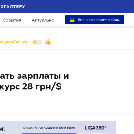
УХГАЛТЕРУ
События
Актуально
Бизнес во время войны
а українську
ать зарплаты и
курс 28 грн/$