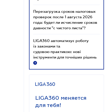
Перезагрузка сроков налоговых
проверок после 1 августа 2026
года: будет ли исчисление сроков
давности "с чистого листа"?
LIGA360 автоматизує роботу
із законами та
судовою практикою: нові
інструменти для точніших рішень
R
LIGA360 меняется
для тебя!