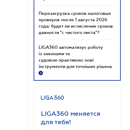
Перезагрузка сроков налоговых
проверок после 1 августа 2026
года: будет ли исчисление сроков
давности "с чистого листа"?
LIGA360 автоматизує роботу
із законами та
судовою практикою: нові
інструменти для точніших рішень
R
LIGA360 меняется
для тебя!