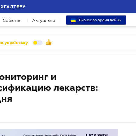
УХГАЛТЕРУ
События
Актуально
Бизнес во время войны
а українську
ониторинг и
ьсификацию лекарств:
дня