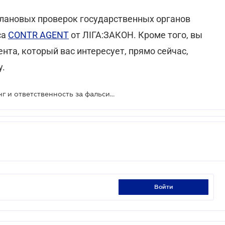
плановых проверок государственных органов
са
CONTR AGENT
от ЛІГА:ЗАКОН. Кроме того, вы
та, который вас интересует, прямо сейчас,
у.
Налоговый кодекс, финмониторинг и ответственность за фальсификацию лекарств: повестка дня ВР на сегодня
войти