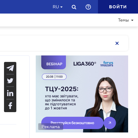
ВОЙТИ
RU
Темы
Реклама