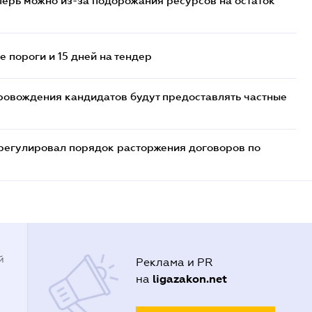
перь можно из-за подорожания ресурсов на остаток
 пороги и 15 дней на тендер
ровождения кандидатов будут предоставлять частные
регулировал порядок расторжения договоров по
й
Реклама и PR
ligazakon.net
на