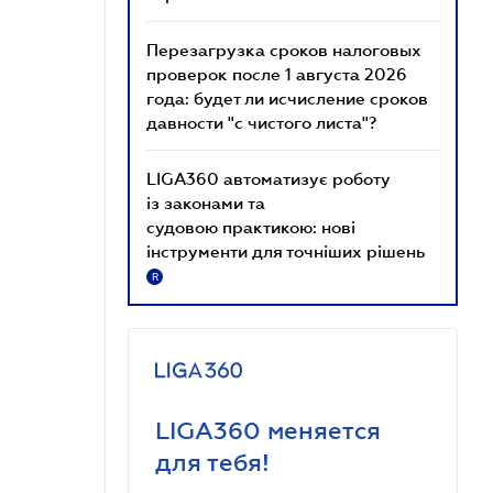
Перезагрузка сроков налоговых
проверок после 1 августа 2026
года: будет ли исчисление сроков
давности "с чистого листа"?
LIGA360 автоматизує роботу
із законами та
судовою практикою: нові
інструменти для точніших рішень
R
LIGA360 меняется
для тебя!