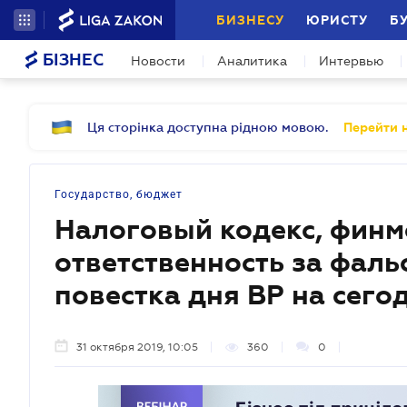
БИЗНЕСУ
ЮРИСТУ
Б
БІЗНЕС
Новости
Аналитика
Интервью
Ця сторінка доступна рідною мовою.
Перейти н
Государство, бюджет
Налоговый кодекс, финм
ответственность за фал
повестка дня ВР на сего
31 октября 2019, 10:05
360
0