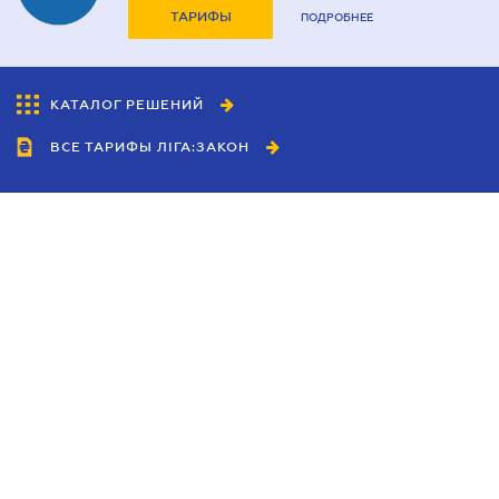
ТАРИФЫ
ПОДРОБНЕЕ
КАТАЛОГ РЕШЕНИЙ
ВСЕ ТАРИФЫ ЛІГА:ЗАКОН
Сотрудничество
Агенты
Дилеры
Политика
конфиденциальности
Условия использования
сайта
Реклама
Блог