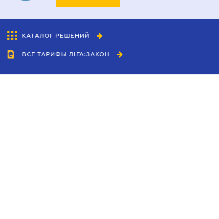
КАТАЛОГ РЕШЕНИЙ
ВСЕ ТАРИФЫ ЛІГА:ЗАКОН
Сотрудничество
Агенты
Дилеры
Политика
конфиденциальности
Условия использования
сайта
Реклама
Блог
Новости компании