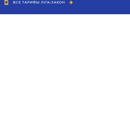
ВСЕ ТАРИФЫ ЛІГА:ЗАКОН
Сотрудничество
Агенты
Дилеры
Политика
конфиденциальности
Условия использования
сайта
Реклама
Блог
Новости компании
Руководства
Каталоги компаний
Темы в центре внимания