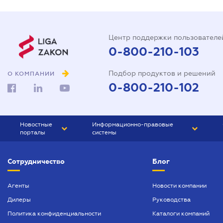
Центр поддержки пользователе
0-800-210-103
Подбор продуктов и решений
О КОМПАНИИ
0-800-210-102
Новостные
Информационно-правовые
порталы
системы
ЮРЛИГА
Право Украины
Сотрудничество
Блог
БИЗНЕС
ГРАНД
БУХГАЛТЕР.ua
ПРАЙМ
Агенты
Новости компании
Дилеры
Руководства
БУХГАЛТЕР ПРОФ
Политика конфиденциальности
Каталоги компаний
ЮРИСТ ПРОФ