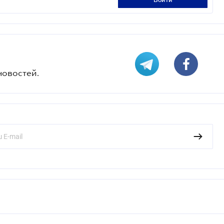
войти
новостей.