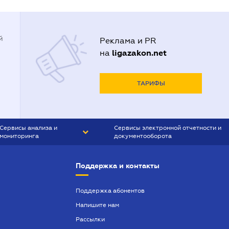
й
Реклама и PR
ligazakon.net
на
ТАРИФЫ
Сервисы анализа и
Сервисы электронной отчетности и
мониторинга
документооборота
CONTR AGENT
Liga:REPORT
Поддержка и контакты
SMS-МАЯК
VERDICTUM
Поддержка абонентов
Напишите нам
SEMANTRUM
Рассылки
SMS-МАЯК ИПОТЕКА