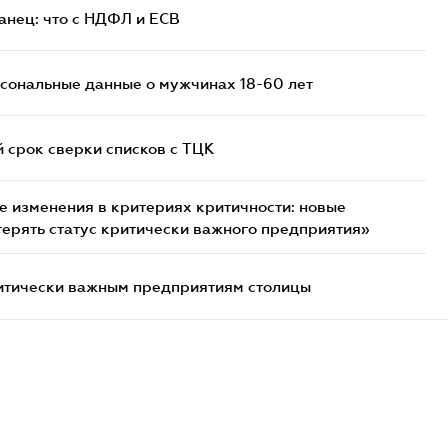
анец: что с НДФЛ и ЕСВ
сональные данные о мужчинах 18-60 лет
й срок сверки списков c ТЦК
 изменения в критериях критичности: новые
терять статус критически важного предприятия»
итически важным предприятиям столицы