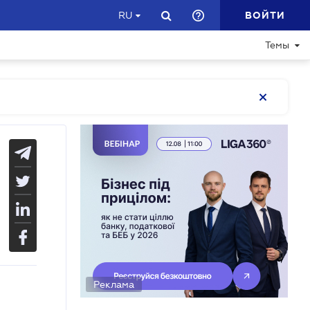
ВОЙТИ
RU
Темы
Реклама