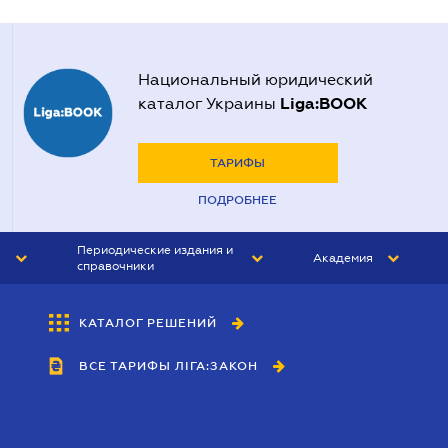
Национальный юридический
Liga:BOOK
каталог Украины
ТАРИФЫ
ПОДРОБНЕЕ
Периодические издания и
Академия
справочники
ЮРИСТ&ЗАКОН
АКАДЕМИЯ ЛІГА:ЗАКОН
КАТАЛОГ РЕШЕНИЙ
БУХГАЛТЕР&ЗАКОН
ВСЕ ТАРИФЫ ЛІГА:ЗАКОН
ВЕСТНИК МСФО
ИНТЕРБУХ
ЛИЧНЫЙ ЭКСПЕРТ