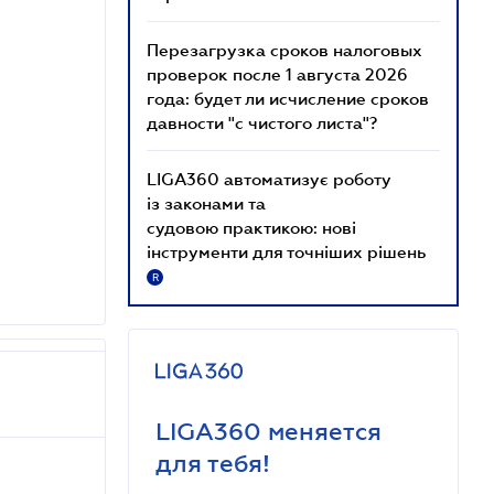
Перезагрузка сроков налоговых
проверок после 1 августа 2026
года: будет ли исчисление сроков
давности "с чистого листа"?
LIGA360 автоматизує роботу
із законами та
судовою практикою: нові
інструменти для точніших рішень
R
LIGA360 меняется
для тебя!