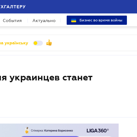
УХГАЛТЕРУ
События
Актуально
Бизнес во время войны
а українську
ля украинцев станет