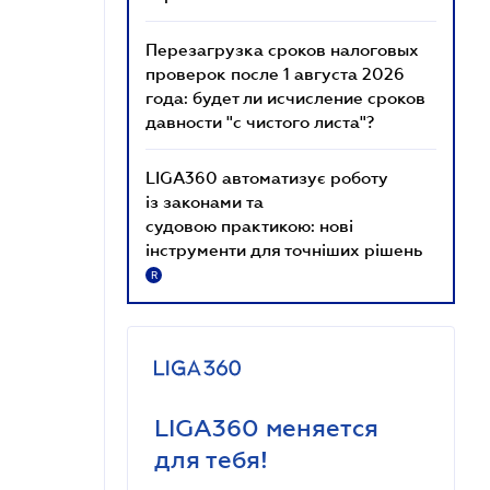
Перезагрузка сроков налоговых
проверок после 1 августа 2026
года: будет ли исчисление сроков
давности "с чистого листа"?
LIGA360 автоматизує роботу
із законами та
судовою практикою: нові
інструменти для точніших рішень
R
LIGA360 меняется
для тебя!