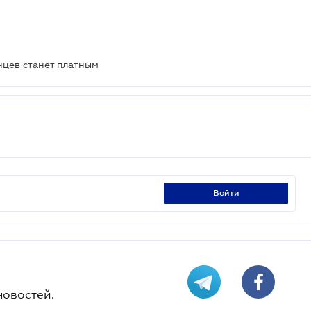
нцев станет платным
войти
новостей.