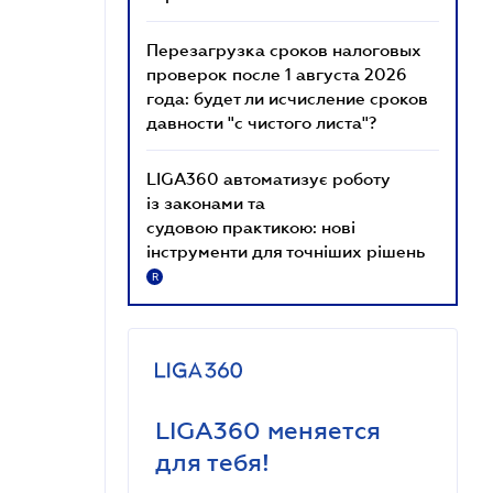
Перезагрузка сроков налоговых
проверок после 1 августа 2026
года: будет ли исчисление сроков
давности "с чистого листа"?
LIGA360 автоматизує роботу
із законами та
судовою практикою: нові
інструменти для точніших рішень
R
LIGA360 меняется
для тебя!