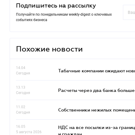
Подпишитесь на рассылку
Получайте по понедельникам weekly-digest о ключевых
событиях бизнеса
Похожие новости
14.04
Табачные компании ожидают нов
Сегодня
13.13
Расчеты через два банка больше
Сегодня
11.02
Собственники нежилых помещений
Сегодня
16.05
НДС на все посылки из-за грани
5 августа 2026
и граждан