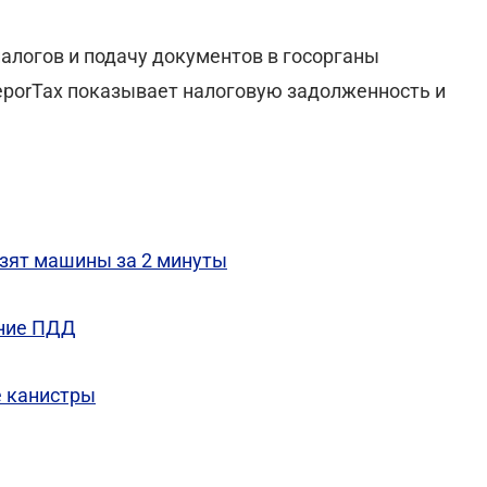
алогов и подачу документов в госорганы
porTax показывает налоговую задолженность и
узят машины за 2 минуты
ение ПДД
е канистры