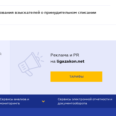
бования взыскателей о принудительном списании
й
Реклама и PR
ligazakon.net
на
ТАРИФЫ
Сервисы анализа и
Сервисы электронной отчетности и
мониторинга
документооборота
CONTR AGENT
Liga:REPORT