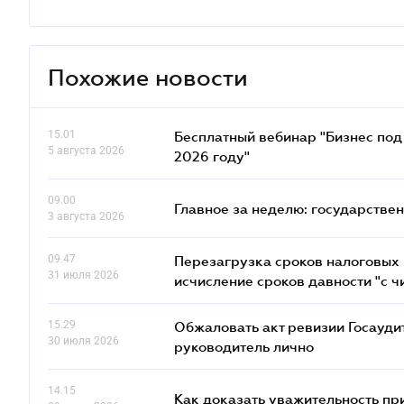
Похожие новости
15.01
Бесплатный вебинар "Бизнес под 
5 августа 2026
2026 году"
09.00
Главное за неделю: государстве
3 августа 2026
09.47
Перезагрузка сроков налоговых п
31 июля 2026
исчисление сроков давности "с чи
15.29
Обжаловать акт ревизии Госаудит
30 июля 2026
руководитель лично
14.15
Как доказать уважительность п