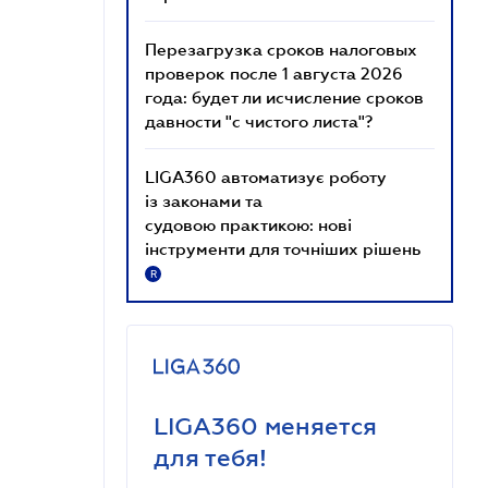
Перезагрузка сроков налоговых
проверок после 1 августа 2026
года: будет ли исчисление сроков
давности "с чистого листа"?
LIGA360 автоматизує роботу
із законами та
судовою практикою: нові
інструменти для точніших рішень
R
LIGA360 меняется
для тебя!