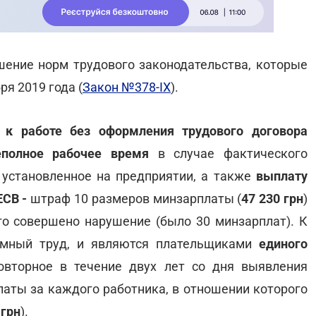
ение норм трудового законодательства, которые
я 2019 года (
Закон №378-IX
).
 к работе без оформления трудового договора
еполное рабочее время
в случае фактического
 установленное на предприятии, а также
выплату
ЕСВ -
штраф 10 размеров минзарплаты (
47 230 грн
)
го совершено нарушение (было 30 минзарплат). К
мный труд, и являются плательщиками
единого
овторное в течение двух лет со дня выявления
латы за каждого работника, в отношении которого
 грн
).