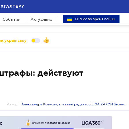
УХГАЛТЕРУ
События
Актуально
Бизнес во время войны
а українську
штрафы: действуют
Автор:
Александра Кознова, главный редактор LIGA ZAKON Бизнес