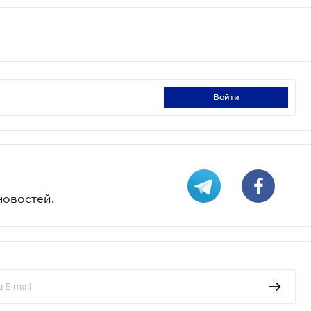
войти
новостей.