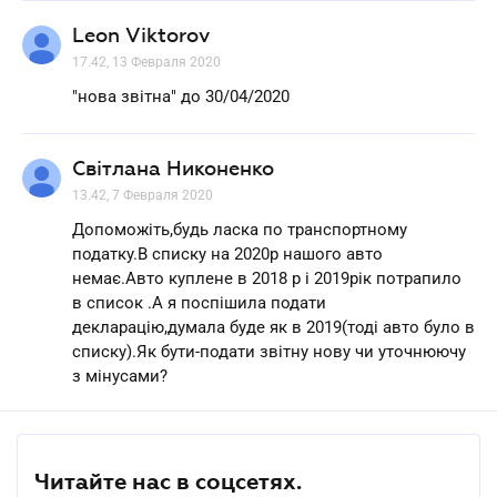
Leon Viktorov
17.42, 13 Февраля 2020
"нова звітна" до 30/04/2020
Світлана Никоненко
13.42, 7 Февраля 2020
Допоможіть,будь ласка по транспортному
податку.В списку на 2020р нашого авто
немає.Авто куплене в 2018 р і 2019рік потрапило
в список .А я поспішила подати
декларацію,думала буде як в 2019(тоді авто було в
списку).Як бути-подати звітну нову чи уточнюючу
з мінусами?
Читайте нас в соцсетях.