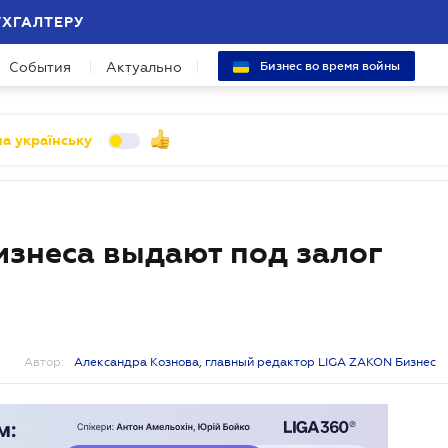
УХГАЛТЕРУ
События
Актуально
Бизнес во время войны
а українську
изнеса выдают под залог
Автор:
Александра Кознова, главный редактор LIGA ZAKON Бизнес