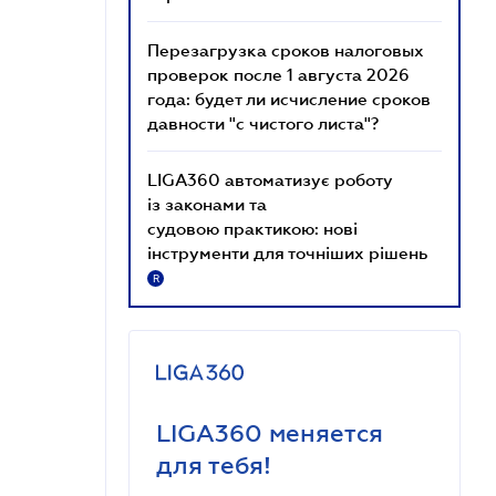
Перезагрузка сроков налоговых
проверок после 1 августа 2026
года: будет ли исчисление сроков
давности "с чистого листа"?
LIGA360 автоматизує роботу
із законами та
судовою практикою: нові
інструменти для точніших рішень
R
LIGA360 меняется
для тебя!