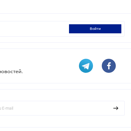
войти
новостей.