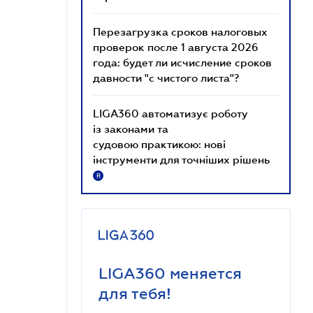
Перезагрузка сроков налоговых
проверок после 1 августа 2026
года: будет ли исчисление сроков
давности "с чистого листа"?
LIGA360 автоматизує роботу
із законами та
судовою практикою: нові
інструменти для точніших рішень
R
LIGA360 меняется
для тебя!