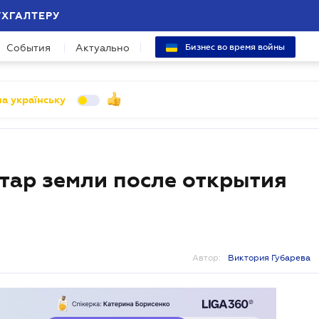
УХГАЛТЕРУ
События
Актуально
Бизнес во время войны
а українську
ктар земли после открытия
Автор:
Виктория Губарева