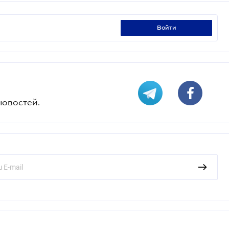
войти
новостей.