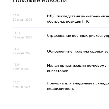
14.08
НДС-последствия уничтожения н
30 июля 2026
обстрела: позиция ГНС
11.11
Страхование военных рисков: у
13 июля 2026
11.33
Обновленные правила оценки зем
29 июня 2026
16.04
Малая приватизация по-новому: 
5 июня 2026
инвесторов
14.24
Ловушка для владельцев складов
4 июня 2026
недвижимость