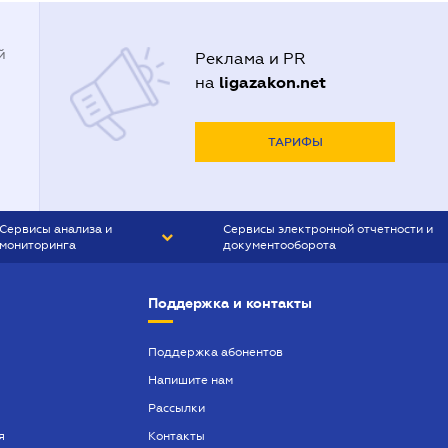
й
Реклама и PR
ligazakon.net
на
ТАРИФЫ
Сервисы анализа и
Сервисы электронной отчетности и
мониторинга
документооборота
CONTR AGENT
Liga:REPORT
Поддержка и контакты
SMS-МАЯК
VERDICTUM
Поддержка абонентов
Напишите нам
SEMANTRUM
Рассылки
SMS-МАЯК ИПОТЕКА
я
Контакты