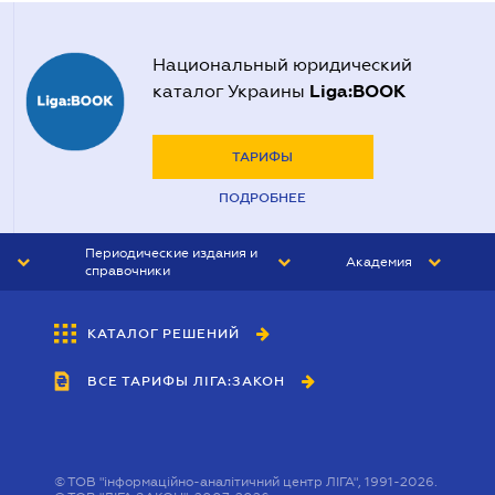
Национальный юридический
Liga:BOOK
каталог Украины
ТАРИФЫ
ПОДРОБНЕЕ
Периодические издания и
Академия
справочники
ЮРИСТ&ЗАКОН
АКАДЕМИЯ ЛІГА:ЗАКОН
КАТАЛОГ РЕШЕНИЙ
БУХГАЛТЕР&ЗАКОН
ВСЕ ТАРИФЫ ЛІГА:ЗАКОН
ВЕСТНИК МСФО
ИНТЕРБУХ
ЛИЧНЫЙ ЭКСПЕРТ
©
ТОВ "інформаційно-аналітичний центр ЛІГА", 1991-2026.