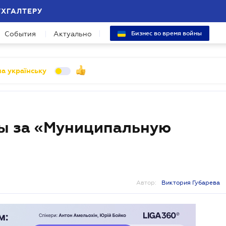
УХГАЛТЕРУ
События
Актуально
Бизнес во время войны
а українську
ты за «Муниципальную
Автор:
Виктория Губарева