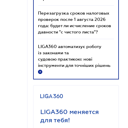
Перезагрузка сроков налоговых
проверок после 1 августа 2026
года: будет ли исчисление сроков
давности "с чистого листа"?
LIGA360 автоматизує роботу
із законами та
судовою практикою: нові
інструменти для точніших рішень
R
LIGA360 меняется
для тебя!