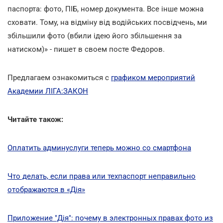
паспорта: фото, ПІБ, номер документа. Все інше можна
сховати. Тому, на відміну від водійських посвідчень, ми
збільшили фото (вбили ідею його збільшення за
натиском)» - пишет в своем посте Федоров.
Предлагаем ознакомиться с
графиком мероприятий
Академии ЛІГА:ЗАКОН
Читайте також:
Оплатить админуслуги теперь можно со смартфона
Что делать, если права или техпаспорт неправильно
отображаются в «Дія»
Приложение "Дія": почему в электронных правах фото из