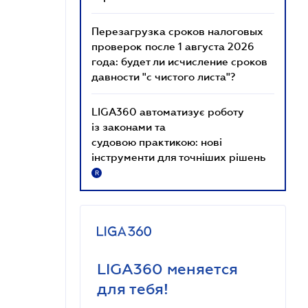
Перезагрузка сроков налоговых
проверок после 1 августа 2026
года: будет ли исчисление сроков
давности "с чистого листа"?
LIGA360 автоматизує роботу
із законами та
судовою практикою: нові
інструменти для точніших рішень
R
LIGA360 меняется
для тебя!