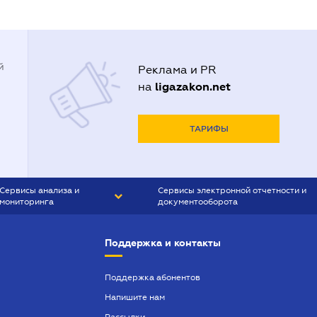
й
Реклама и PR
ligazakon.net
на
ТАРИФЫ
Сервисы анализа и
Сервисы электронной отчетности и
мониторинга
документооборота
CONTR AGENT
Liga:REPORT
Поддержка и контакты
SMS-МАЯК
VERDICTUM
Поддержка абонентов
Напишите нам
SEMANTRUM