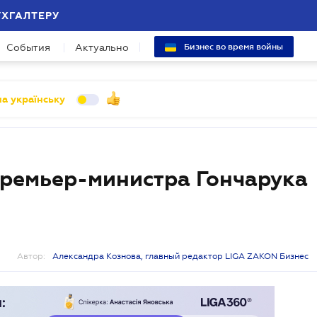
УХГАЛТЕРУ
События
Актуально
Бизнес во время войны
а українську
Премьер-министра Гончарука
Автор:
Александра Кознова, главный редактор LIGA ZAKON Бизнес