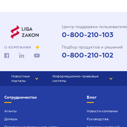
Центр поддержки пользователе
0-800-210-103
Подбор продуктов и решений
О КОМПАНИИ
0-800-210-102
Новостные
Информационно-правовые
порталы
системы
ЮРЛИГА
Право Украины
Сотрудничество
Блог
БИЗНЕС
ГРАНД
БУХГАЛТЕР.ua
ПРАЙМ
Агенты
Новости компании
Дилеры
Руководства
БУХГАЛТЕР ПРОФ