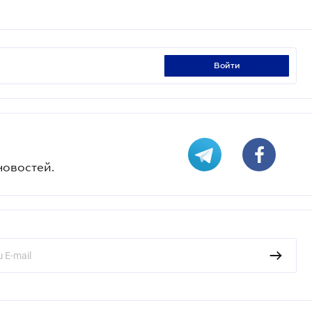
войти
новостей.