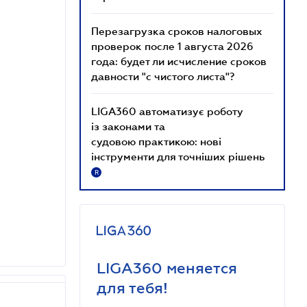
Перезагрузка сроков налоговых
проверок после 1 августа 2026
года: будет ли исчисление сроков
давности "с чистого листа"?
LIGA360 автоматизує роботу
із законами та
судовою практикою: нові
інструменти для точніших рішень
R
LIGA360 меняется
для тебя!