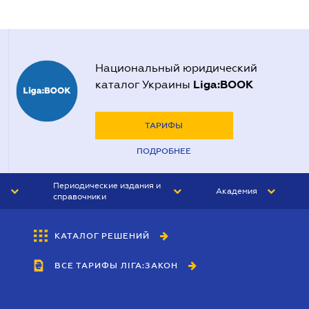
Национальный юридический
Liga:BOOK
каталог Украины
ТАРИФЫ
ПОДРОБНЕЕ
Периодические издания и
Академия
справочники
ЮРИСТ&ЗАКОН
АКАДЕМИЯ ЛІГА:ЗАКОН
КАТАЛОГ РЕШЕНИЙ
БУХГАЛТЕР&ЗАКОН
ВСЕ ТАРИФЫ ЛІГА:ЗАКОН
ВЕСТНИК МСФО
ИНТЕРБУХ